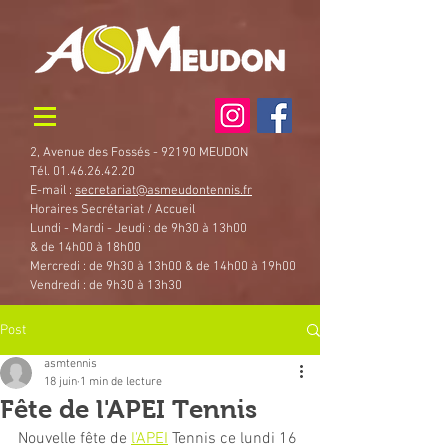
2, Avenue des Fossés - 92190 MEUDON
Tél. 01.46.26.42.20
E-mail :
secretariat@asmeudontennis.fr
Horaires Secrétariat / Accueil
Lundi - Mardi - Jeudi : de 9h30 à 13h00
& de 14h00 à 18h00
Mercredi : de 9h30 à 13h00 & de 14h00 à 19h00
Vendredi : de 9h30 à 13h30
Post
asmtennis
18 juin
1 min de lecture
Fête de l'APEI Tennis
Nouvelle fête de 
l'APEI
 Tennis ce lundi 16 