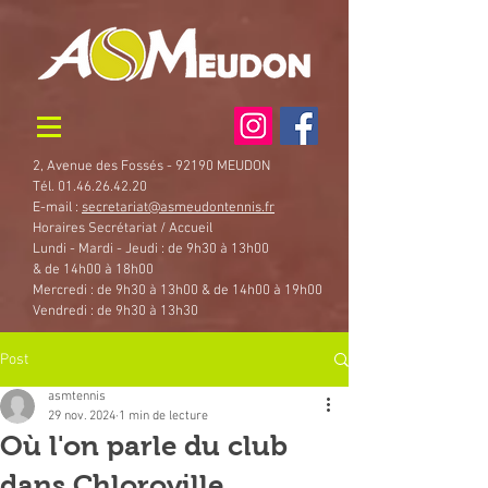
2, Avenue des Fossés - 92190 MEUDON
Tél. 01.46.26.42.20
E-mail :
secretariat@asmeudontennis.fr
Horaires Secrétariat / Accueil
Lundi - Mardi - Jeudi : de 9h30 à 13h00
& de 14h00 à 18h00
Mercredi : de 9h30 à 13h00 & de 14h00 à 19h00
Vendredi : de 9h30 à 13h30
Post
asmtennis
29 nov. 2024
1 min de lecture
Où l'on parle du club
dans Chloroville