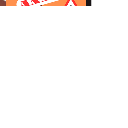
AS Meudon Tennis
2, Avenue des Fossés
92190 MEUDON
Tél.
01.46.26.42.20
Horaires
Secrétariat / Accueil
Lundi - Mardi - Jeudi : de 9h30 à 13h00 & de
14h00 à 18h00
Mercredi : de 9h30 à 13h00 & de 14h00 à
19h00