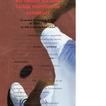
en raison du trop
faible nombre de
vendeurs
Le samedi 20 septembre 2025
de 16h30 à 18h
au club house de René Leduc
Donnez une
seconde vie
à vos raquettes,
chaussures, sacs ou vêtements de tennis,
et faites le bonheur d’un autre joueur !
Que vous soyez
vendeur
ou
acheteur
,
c’est l’occasion idéale pour :
✅ Faire de la place dans vos placards
✅ Contribuer à une démarche
éco-
responsable
✅ Partager un moment
convivial
autour
d’un goûter entre membres du club
Modalités :
Chaque vendeur devra se rendre
disponible dès
16h
afin d’étiqueter et de
mettre en place ses articles et restera
présent pendant la durée de l’évènement
pour encaisser ses éventuelles
transactions.
Les transactions se feront directement