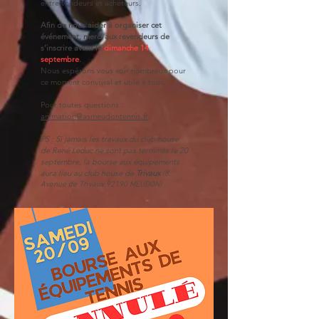
entre vendeurs et acheteurs.
Afin de nous aider à organiser cet
événement, merci aux revendeurs de
s’inscrire avant le
dimanche 14
septembre
.
Nous espérons vous voir nombreux pour
ce moment convivial et utile à tous.
Pour toutes questions :
animation@asmeudontennis.fr
PS : Si jamais les travaux du club house
de René Leduc ne sont pas terminés le 20
septembre, la bourse aux équipements
aura lieu au club house de
Trivaux
​ (8,
Avenue de Trivaux 92190 MEUDON)