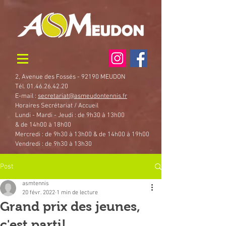
2, Avenue des Fossés - 92190 MEUDON
Tél. 01.46.26.42.20
E-mail :
secretariat@asmeudontennis.fr
Horaires Secrétariat / Accueil
Lundi - Mardi - Jeudi : de 9h30 à 13h00
& de 14h00 à 18h00
Mercredi : de 9h30 à 13h00 & de 14h00 à 19h00
Vendredi : de 9h30 à 13h30
Post
asmtennis
20 févr. 2022
1 min de lecture
Grand prix des jeunes,
c'est parti!