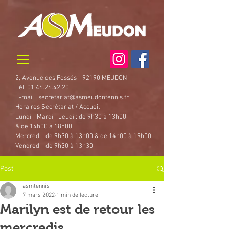
2, Avenue des Fossés - 92190 MEUDON
Tél. 01.46.26.42.20
E-mail :
secretariat@asmeudontennis.fr
Horaires Secrétariat / Accueil
Lundi - Mardi - Jeudi : de 9h30 à 13h00
& de 14h00 à 18h00
Mercredi : de 9h30 à 13h00 & de 14h00 à 19h00
Vendredi : de 9h30 à 13h30
Post
asmtennis
7 mars 2022
1 min de lecture
Marilyn est de retour les
mercredis