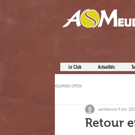
Le Club
Actualités
Ta
tOURNOI OPEN
asmtennis
9 oct. 20
Retour e