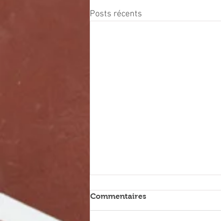
Posts récents
Installations fermées du
Commentaires
11.07 au 14.07.26
La ville de Meudon est toujours