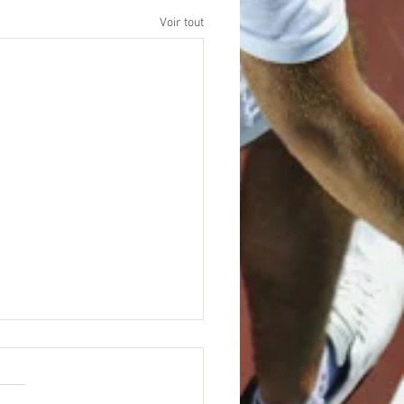
Voir tout
ermeture annuelle du
 René Leduc : Toutes les
 utiles
r à toutes et à tous, L'été