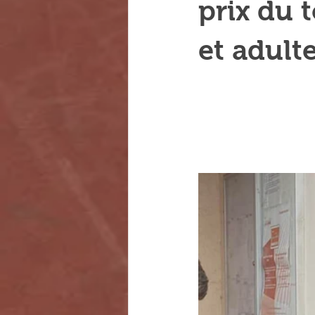
prix du 
et adult