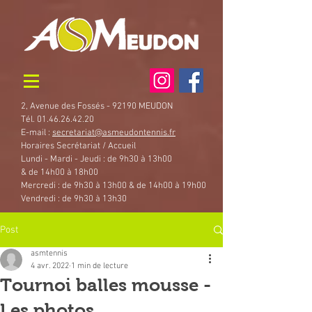
2, Avenue des Fossés - 92190 MEUDON
Tél. 01.46.26.42.20
E-mail :
secretariat@asmeudontennis.fr
Horaires Secrétariat / Accueil
Lundi - Mardi - Jeudi : de 9h30 à 13h00
& de 14h00 à 18h00
Mercredi : de 9h30 à 13h00 & de 14h00 à 19h00
Vendredi : de 9h30 à 13h30
Post
asmtennis
4 avr. 2022
1 min de lecture
Tournoi balles mousse -
Les photos